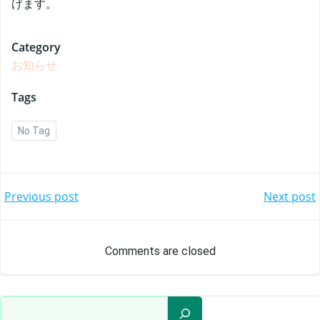
げます。
Category
お知らせ
Tags
No Tag
Post
Post
Previous post
Next post
navigation
naviga
Comments are closed
検索