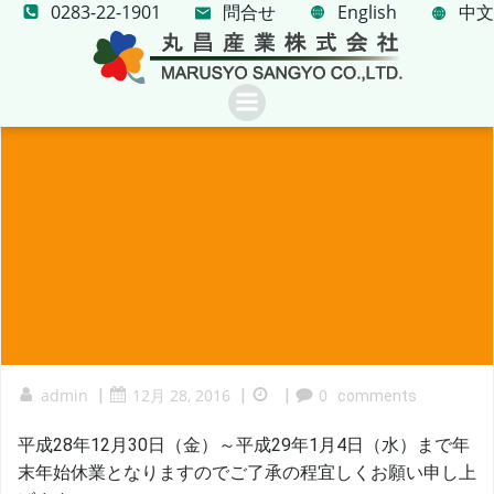
0283-22-1901
問合せ
コ
English
中文
ン
テ
ン
ツ
へ
ス
キ
ッ
プ
admin
|
12月 28, 2016
|
|
0
comments
平成28年12月30日（金）～平成29年1月4日（水）まで年
末年始休業となりますのでご了承の程宜しくお願い申し上