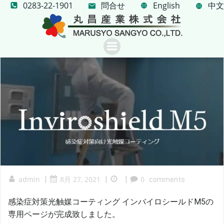
0283-22-1901
問合せ
コ
English
中文
ン
テ
ン
ツ
へ
ス
キ
ッ
プ
admin
|
8月 27, 2021
|
|
0
comments
感染症対策光触媒コーティング インバイロシールドM5の
専用ページが完成致しました。