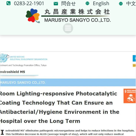
0283-22-1901
問合せ
コ
English
中文
ン
テ
ン
ツ
へ
ス
キ
ッ
プ