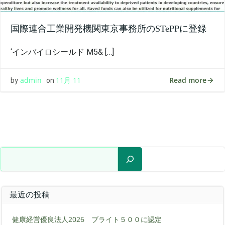
国際連合工業開発機関東京事務所のSTePPに登録
‘インバイロシールド M5& […]
Read more
admin
11月 11
by
on
検索
最近の投稿
健康経営優良法人2026 ブライト５００に認定