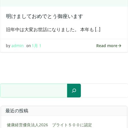
明けましておめでとう御座います
旧年中は大変お世話になりました。 本年も […]
Read more
admin
1月 1
by
on
検索
最近の投稿
健康経営優良法人2026 ブライト５００に認定