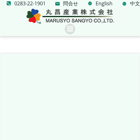
0283-22-1901
問合せ
コ
English
中文
ン
テ
ン
ツ
へ
ス
キ
ッ
プ