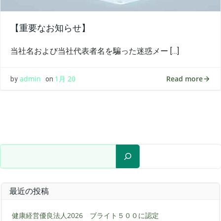
【重要なお知らせ】
当社名および当社代表者名を騙った迷惑メー […]
Read more
admin
1月 20
by
on
検索
最近の投稿
健康経営優良法人2026 ブライト５００に認定