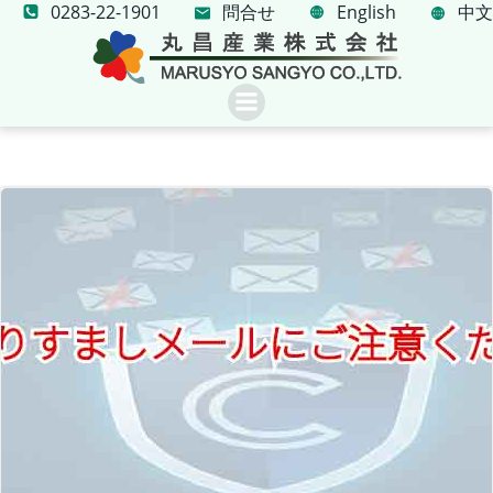
0283-22-1901
問合せ
コ
English
中文
ン
テ
ン
ツ
へ
ス
キ
ッ
プ