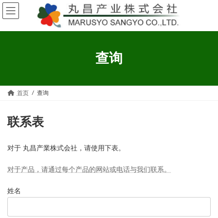
コ
ナ
ン
ビ
テ
ゲ
ン
ー
ツ
シ
へ
ョ
查询
ス
ン
キ
に
ッ
移
プ
動
首页
查询
联系表
对于 丸昌产業株式会社，请使用下表。
对于产品，请通过每个产品的网站或电话与我们联系。
姓名